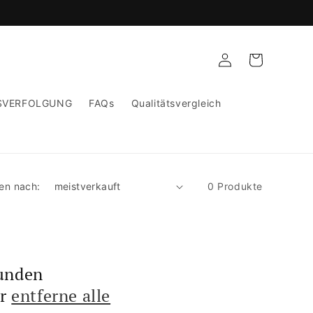
Einloggen
Warenkorb
SVERFOLGUNG
FAQs
Qualitätsvergleich
ren nach:
0 Produkte
funden
er
entferne alle