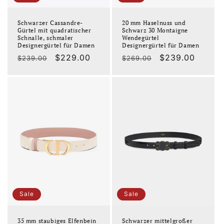
Schwarzer Cassandre-
20 mm Haselnuss und
Gürtel mit quadratischer
Schwarz 30 Montaigne
Schnalle, schmaler
Wendegürtel
Designergürtel für Damen
Designergürtel für Damen
Normaler
Verkaufspreis
$229.00
Normaler
Verkaufspreis
$239.00
$239.00
$269.00
Preis
Preis
Sale
Sale
35 mm staubiges Elfenbein
Schwarzer mittelgroßer