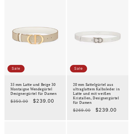
Sale
Sale
35 mm Latte und Beige 30
20 mm Sattelgürtel aus
Montaigne Wendegürtel
ultraglattem Kalbsleder in
Designergürtel für Damen
Latte und mit weißen
Kristallen, Designergürtel
Normaler
Verkaufspreis
$239.00
$350.00
für Damen
Preis
Normaler
Verkaufspreis
$239.00
$269.00
Preis