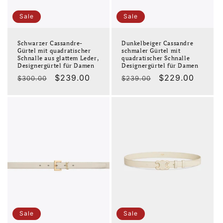
Sale
Sale
Schwarzer Cassandre-
Dunkelbeiger Cassandre
Gürtel mit quadratischer
schmaler Gürtel mit
Schnalle aus glattem Leder,
quadratischer Schnalle
Designergürtel für Damen
Designergürtel für Damen
Normaler
Verkaufspreis
$239.00
Normaler
Verkaufspreis
$229.00
$300.00
$239.00
Preis
Preis
Sale
Sale