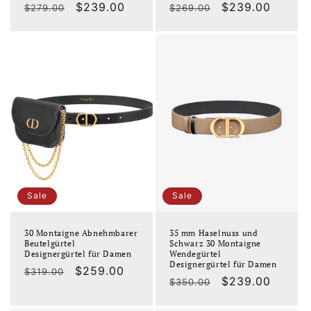
Normaler
Verkaufspreis
$239.00
Normaler
Verkaufspreis
$239.00
$279.00
$269.00
Preis
Preis
Sale
Sale
30 Montaigne Abnehmbarer
35 mm Haselnuss und
Beutelgürtel
Schwarz 30 Montaigne
Designergürtel für Damen
Wendegürtel
Designergürtel für Damen
Normaler
Verkaufspreis
$259.00
$319.00
Normaler
Verkaufspreis
$239.00
$350.00
Preis
Preis