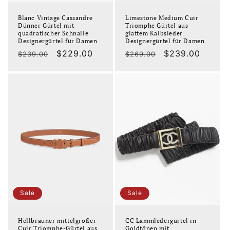
Blanc Vintage Cassandre
Limestone Medium Cuir
Dünner Gürtel mit
Triomphe Gürtel aus
quadratischer Schnalle
glattem Kalbsleder
Designergürtel für Damen
Designergürtel für Damen
Normaler
Verkaufspreis
$229.00
Normaler
Verkaufspreis
$239.00
$239.00
$269.00
Preis
Preis
Sale
Sale
Hellbrauner mittelgroßer
CC Lammledergürtel in
Cuir Triomphe-Gürtel aus
Goldtönen mit