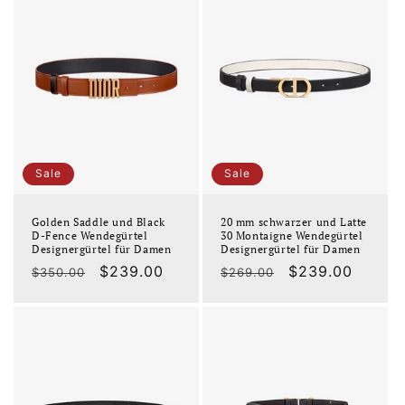
Sale
Sale
Golden Saddle und Black
20 mm schwarzer und Latte
D-Fence Wendegürtel
30 Montaigne Wendegürtel
Designergürtel für Damen
Designergürtel für Damen
Normaler
Verkaufspreis
$239.00
Normaler
Verkaufspreis
$239.00
$350.00
$269.00
Preis
Preis