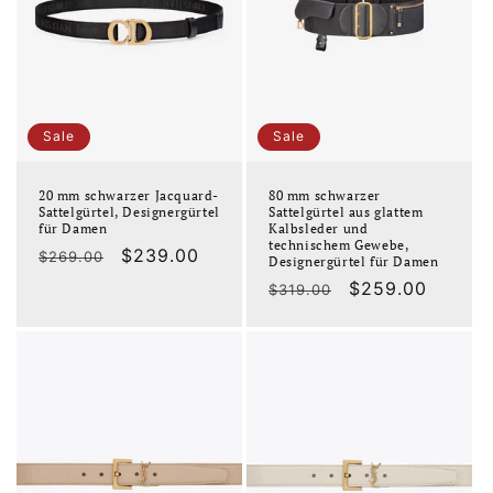
Sale
Sale
20 mm schwarzer Jacquard-
80 mm schwarzer
Sattelgürtel, Designergürtel
Sattelgürtel aus glattem
für Damen
Kalbsleder und
technischem Gewebe,
Normaler
Verkaufspreis
$239.00
$269.00
Designergürtel für Damen
Preis
Normaler
Verkaufspreis
$259.00
$319.00
Preis