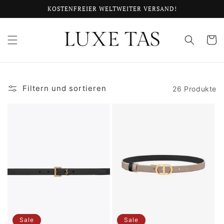
Direkt
KOSTENFREIER WELTWEITER VERSAND!
zum
Inhalt
Warenko
Filtern und sortieren
26 Produkte
Sale
Sale