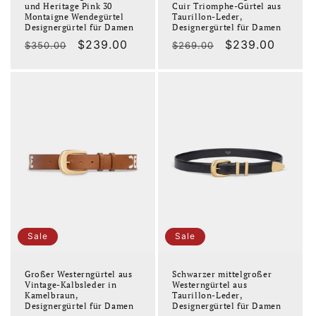
und Heritage Pink 30
Cuir Triomphe-Gürtel aus
Montaigne Wendegürtel
Taurillon-Leder,
Designergürtel für Damen
Designergürtel für Damen
Normaler
Verkaufspreis
$239.00
Normaler
Verkaufspreis
$239.00
$350.00
$269.00
Preis
Preis
Sale
Sale
Großer Westerngürtel aus
Schwarzer mittelgroßer
Vintage-Kalbsleder in
Westerngürtel aus
Kamelbraun,
Taurillon-Leder,
Designergürtel für Damen
Designergürtel für Damen