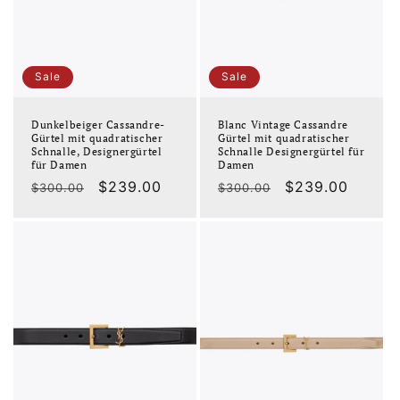
Sale
Sale
Dunkelbeiger Cassandre-
Blanc Vintage Cassandre
Gürtel mit quadratischer
Gürtel mit quadratischer
Schnalle, Designergürtel
Schnalle Designergürtel für
für Damen
Damen
Normaler
Verkaufspreis
$239.00
Normaler
Verkaufspreis
$239.00
$300.00
$300.00
Preis
Preis