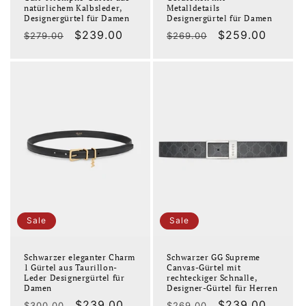
natürlichem Kalbsleder,
Metalldetails
Designergürtel für Damen
Designergürtel für Damen
Normaler
Verkaufspreis
$239.00
Normaler
Verkaufspreis
$259.00
$279.00
$269.00
Preis
Preis
Sale
Sale
Schwarzer eleganter Charm
Schwarzer GG Supreme
1 Gürtel aus Taurillon-
Canvas-Gürtel mit
Leder Designergürtel für
rechteckiger Schnalle,
Damen
Designer-Gürtel für Herren
Normaler
Verkaufspreis
$239.00
Normaler
Verkaufspreis
$239.00
$300.00
$269.00